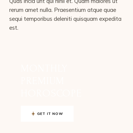
Quas incid unt qui nihil et. Quam maiores ut
rerum amet nulla. Praesentium atque quae
sequi temporibus deleniti quisquam expedita
est.
MONTHLY
PREMIUM
HOROSCOPE
GET IT NOW